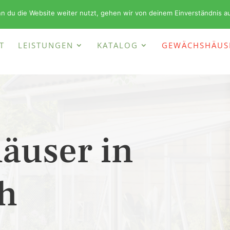
+49 (0)
n du die Website weiter nutzt, gehen wir von deinem Einverständnis a
T
LEISTUNGEN
KATALOG
GEWÄCHSHÄUS
äuser in
h