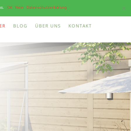
2473 93730
INFO@BOTANIKA-CENTER.DE
us.
OK
Nein
Datenschutzerklärung
ER
BLOG
ÜBER UNS
KONTAKT