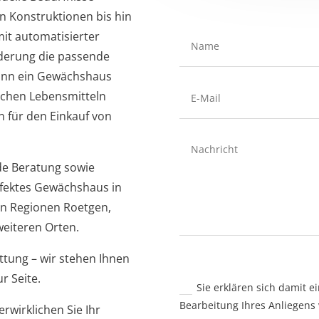
n Konstruktionen bis hin
it automatisierter
rderung die passende
kann ein Gewächshaus
ischen Lebensmitteln
n für den Einkauf von
de Beratung sowie
erfektes Gewächshaus in
en Regionen Roetgen,
eiteren Orten​.
ttung – wir stehen Ihnen
r Seite.
Sie erklären sich damit e
Bearbeitung Ihres Anliegens
erwirklichen Sie Ihr