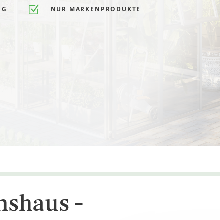
Z
NG
NUR MARKENPRODUKTE
shaus –