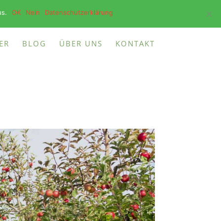
2473 93730
INFO@BOTANIKA-CENTER.DE
us.
OK
Nein
Datenschutzerklärung
ER
BLOG
ÜBER UNS
KONTAKT