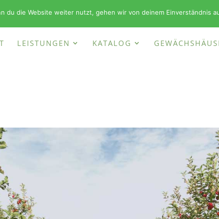
+49 (0)
n du die Website weiter nutzt, gehen wir von deinem Einverständnis a
T
LEISTUNGEN
KATALOG
GEWÄCHSHÄUS