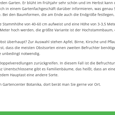
jeden Garten. Er blüht im Frühjahr sehr schön und im Herbst kann
sich in einem Gartenfachgeschäft darüber informieren, was genau 
e. Bei den Baumformen, die am Ende auch die Endgröße festlegen, g
e Stammhöhe von 40-60 cm aufweist und eine Höhe von 3-3,5 Met
Meter hoch werden, die größte Variante ist der Hochstammbaum,
bst überhaupt? Zur Auswahl stehen Apfel, Birne, Kirsche und Pfla
 ist, dass die meisten Obstsorten einen zweiten Befruchter benötig
he unbedingt notwendig.
f Doppelveredlungen zurückgreifen. In diesem Fall ist die Befrucht
z Unentschlossene gibt es Familienbäume, das heißt, dass an ein
 jedem Hauptast eine andere Sorte.
 Gartencenter Botanika, dort berät man Sie gerne vor Ort.